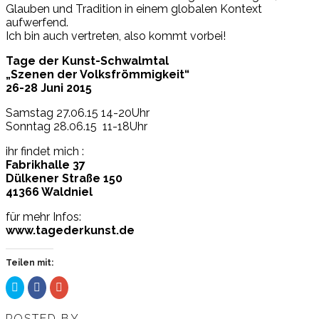
Glauben und Tradition in einem globalen Kontext
aufwerfend.
Ich bin auch vertreten, also kommt vorbei!
Tage der Kunst-Schwalmtal
„Szenen der Volksfrömmigkeit“
26-28 Juni 2015
Samstag 27.06.15 14-20Uhr
Sonntag 28.06.15 11-18Uhr
ihr findet mich :
Fabrikhalle 37
Dülkener Straße 150
41366 Waldniel
für mehr Infos:
www.tagederkunst.de
Teilen mit:
Klick,
Klick,
Zum
um
um
Teilen
über
auf
auf
Twitter
Facebook
Google+
POSTED BY