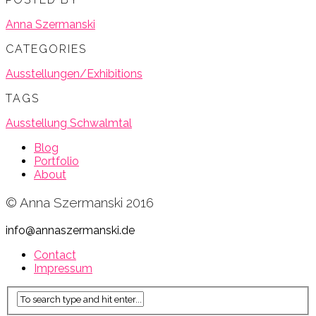
zu
zu
anklicken
teilen
teilen
(Wird
(Wird
(Wird
in
Anna Szermanski
in
in
neuem
neuem
neuem
Fenster
Fenster
Fenster
geöffnet)
CATEGORIES
geöffnet)
geöffnet)
Ausstellungen/Exhibitions
TAGS
Ausstellung Schwalmtal
Blog
Portfolio
About
© Anna Szermanski 2016
info@annaszermanski.de
Contact
Impressum