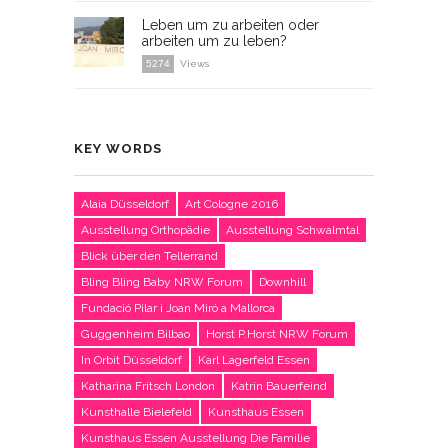
Leben um zu arbeiten oder
arbeiten um zu leben?
5274
Views
KEY WORDS
Alaia Düsseldorf
Art Cologne 2016
Ausstellung Orthopädie
Ausstellung Schwalmtal
Blick über den Tellerrand
Bling Bling Baby NRW Forum
Downhill
Fundació Pilar i Joan Miró a Mallorca
Guggenheim Bilbao
Horst P.Horst NRW Forum
In Orbit Düsseldorf
Karl Lagerfeld Essen
Katharina Fritsch London
Katrin Bauerfeind
Kunsthalle Bielefeld
Kunsthaus Essen
Kunsthaus Essen Ausstellung Die Familie