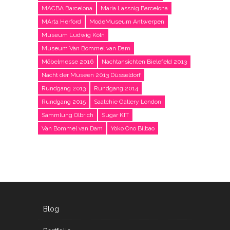
MACBA Barcelona
Maria Lassnig Barcelona
MArta Herford
ModeMuseum Antwerpen
Museum Ludwig Köln
Museum Van Bommel van Dam
Möbelmesse 2016
Nachtansichten Bielefeld 2013
Nacht der Museen 2013 Düsseldorf
Rundgang 2013
Rundgang 2014
Rundgang 2015
Saatchie Gallery London
Sammlung Olbrich
Sugar KIT
Van Bommel van Dam
Yoko Ono Bilbao
Blog