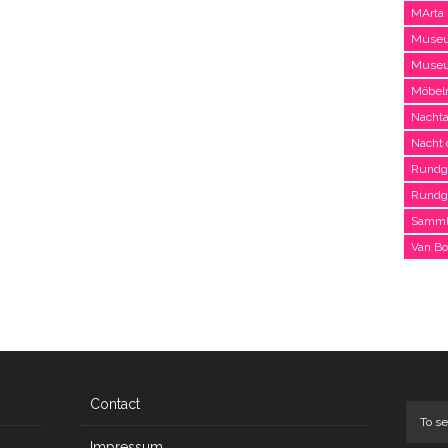
MArta 
Museu
Museu
Möbel
Nachta
Nacht 
Rundg
Rundg
Samml
Van B
Contact
Impressum