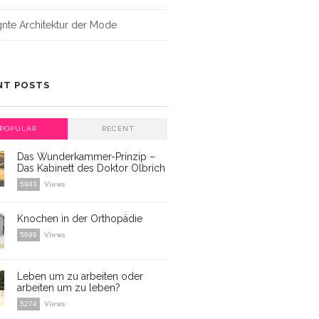
gnte Architektur der Mode
NT POSTS
POPULAR
RECENT
Das Wunderkammer-Prinzip –
Das Kabinett des Doktor Olbrich
5943
Views
Knochen in der Orthopädie
5699
Views
Leben um zu arbeiten oder
arbeiten um zu leben?
5274
Views