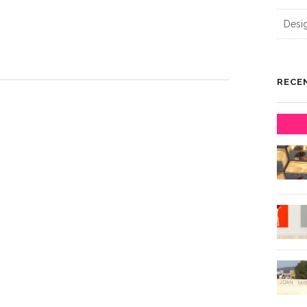
Desi
RECE