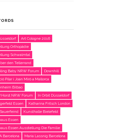
WORDS
Düsseldorf
Art Cologne 2016
llung Orthopädie
llung Schwalmtal
über den Tellerrand
 Bling Baby NRW Forum
Downhill
ó Pilar i Joan Miró a Mallorca
nheim Bilbao
 P.Horst NRW Forum
In Orbit Düsseldorf
agerfeld Essen
Katharina Fritsch London
 Bauerfeind
Kunsthalle Bielefeld
haus Essen
aus Essen Ausstellung Die Familie
 Barcelona
Maria Lassnig Barcelona