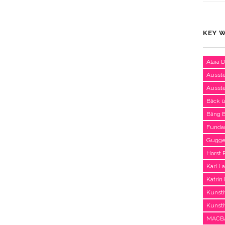
KEY 
Alaia 
Ausste
Ausste
Blick 
Bling
Fundaci
Gugge
Horst
Karl L
Katrin
Kunst
Kunsth
MACBA