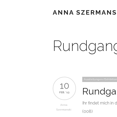
ANNA SZERMANS
Rundgang
Ausstellungen/Exhibition
10
Rundga
FEB. '13
Ihr findet mich in
Anna
Szermanski
(008)