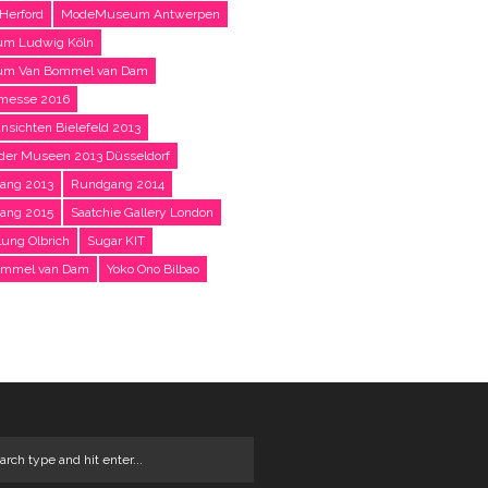
Herford
ModeMuseum Antwerpen
m Ludwig Köln
m Van Bommel van Dam
messe 2016
nsichten Bielefeld 2013
der Museen 2013 Düsseldorf
ang 2013
Rundgang 2014
ang 2015
Saatchie Gallery London
ung Olbrich
Sugar KIT
ommel van Dam
Yoko Ono Bilbao