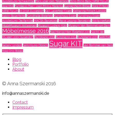
Ausstellung Schwalmtal
Blick über den Tellerrand
Bling Bling Baby NRW Forum
Downhill
Fundació Pilar i Joan Miró a Mallorca
Guggenheim Bilbao
Horst P.Horst
NRW Forum
In Orbit Düsseldorf
Karl Lagerfeld Essen
Katharina Fritsch London
Katrin Bauerfeind
Kunsthalle Bielefeld
Kunsthaus Essen
Kunsthaus Essen
Ausstellung Die Familie
MACBA Barcelona
Maria Lassnig Barcelona
MArta Herford
ModeMuseum Antwerpen
Museum Ludwig Köln
Museum Van Bommel van Dam
Möbelmesse 2016
Nachtansichten Bielefeld 2013
Nacht der
Museen 2013 Düsseldorf
Rundgang 2013
Rundgang 2014
Rundgang 2015
Saatchie
Sugar KIT
Gallery London
Sammlung Olbrich
Van Bommel van Dam
Yoko Ono Bilbao
Blog
Portfolio
About
© Anna Szermanski 2016
info@annaszermanski.de
Contact
Impressum