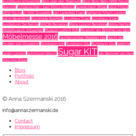
Ausstellung Schwalmtal
Blick über den Tellerrand
Bling Bling Baby NRW Forum
Downhill
Fundació Pilar i Joan Miró a Mallorca
Guggenheim Bilbao
Horst P.Horst
NRW Forum
In Orbit Düsseldorf
Karl Lagerfeld Essen
Katharina Fritsch London
Katrin Bauerfeind
Kunsthalle Bielefeld
Kunsthaus Essen
Kunsthaus Essen
Ausstellung Die Familie
MACBA Barcelona
Maria Lassnig Barcelona
MArta Herford
ModeMuseum Antwerpen
Museum Ludwig Köln
Museum Van Bommel van Dam
Möbelmesse 2016
Nachtansichten Bielefeld 2013
Nacht der
Museen 2013 Düsseldorf
Rundgang 2013
Rundgang 2014
Rundgang 2015
Saatchie
Sugar KIT
Gallery London
Sammlung Olbrich
Van Bommel van Dam
Yoko Ono Bilbao
Blog
Portfolio
About
© Anna Szermanski 2016
info@annaszermanski.de
Contact
Impressum