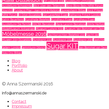
Art Cologne 2016
Ausstellung Orthopädie
Ausstellung Schwalmtal
Blick über den Tellerrand
Bling Bling Baby NRW Forum
Downhill
Fundació Pilar i Joan Miró a Mallorca
Guggenheim Bilbao
Horst P.Horst
NRW Forum
In Orbit Düsseldorf
Karl Lagerfeld Essen
Katharina Fritsch London
Katrin Bauerfeind
Kunsthalle Bielefeld
Kunsthaus Essen
Kunsthaus Essen
Ausstellung Die Familie
MACBA Barcelona
Maria Lassnig Barcelona
MArta Herford
ModeMuseum Antwerpen
Museum Ludwig Köln
Museum Van Bommel van Dam
Möbelmesse 2016
Nachtansichten Bielefeld 2013
Nacht der
Museen 2013 Düsseldorf
Rundgang 2013
Rundgang 2014
Rundgang 2015
Saatchie
Sugar KIT
Gallery London
Sammlung Olbrich
Van Bommel van Dam
Yoko Ono Bilbao
Blog
Portfolio
About
© Anna Szermanski 2016
info@annaszermanski.de
Contact
Impressum