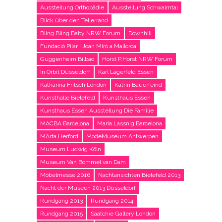
Ausstellung Orthopädie
Ausstellung Schwalmtal
Blick über den Tellerrand
Bling Bling Baby NRW Forum
Downhill
Fundació Pilar i Joan Miró a Mallorca
Guggenheim Bilbao
Horst P.Horst NRW Forum
In Orbit Düsseldorf
Karl Lagerfeld Essen
Katharina Fritsch London
Katrin Bauerfeind
Kunsthalle Bielefeld
Kunsthaus Essen
Kunsthaus Essen Ausstellung Die Familie
MACBA Barcelona
Maria Lassnig Barcelona
MArta Herford
ModeMuseum Antwerpen
Museum Ludwig Köln
Museum Van Bommel van Dam
Möbelmesse 2016
Nachtansichten Bielefeld 2013
Nacht der Museen 2013 Düsseldorf
Rundgang 2013
Rundgang 2014
Rundgang 2015
Saatchie Gallery London