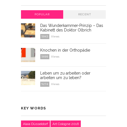
POPULAR
RECENT
Das Wunderkammer-Prinzip – Das
Kabinett des Doktor Olbrich
5943
Views
Knochen in der Orthopädie
5699
Views
Leben um zu arbeiten oder
arbeiten um zu leben?
5274
Views
KEY WORDS
Alaia Düsseldorf
Art Cologne 2016